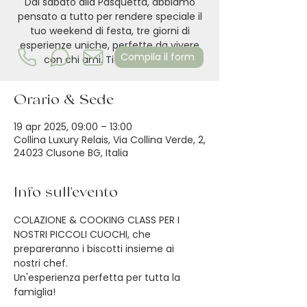
Dal sabato alla Pasquetta, abbiamo
pensato a tutto per rendere speciale il
tuo weekend di festa, tre giorni di
esperienze uniche, perfette da vivere
Compila il form
con chi ami. Ti aspettiamo!
Orario & Sede
19 apr 2025, 09:00 – 13:00
Collina Luxury Relais, Via Collina Verde, 2,
24023 Clusone BG, Italia
Info sull'evento
COLAZIONE & COOKING CLASS PER I 
NOSTRI PICCOLI CUOCHI, che 
prepareranno i biscotti insieme ai 
nostri chef.
Un'esperienza perfetta per tutta la 
famiglia!