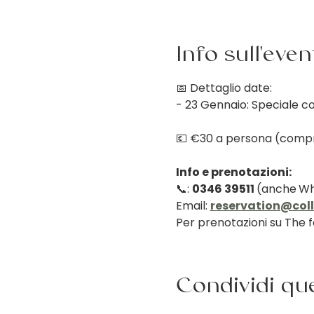
Info sull'eve
📅 Dettaglio date:
- 23 Gennaio: Speciale co
💶 €30 a persona (compren
Info e prenotazioni:
📞: 
0346 39511 
(anche
Wh
Email: 
reservation@coll
Per prenotazioni su The f
Condividi qu