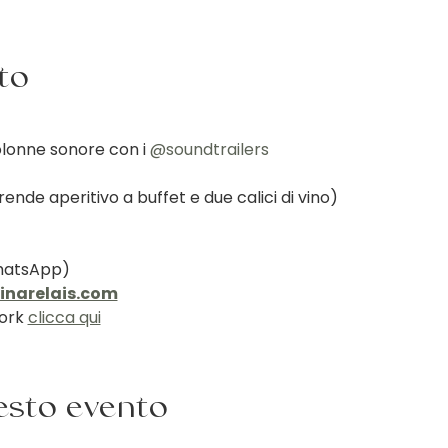
nto
lonne sonore con i 
@soundtrailers
de aperitivo a buffet e due calici di vino)
atsApp) 
inarelais.com
ork 
clicca qui
esto evento