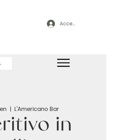
Accedi
S
gen
  |  
L'Americano Bar
itivo in